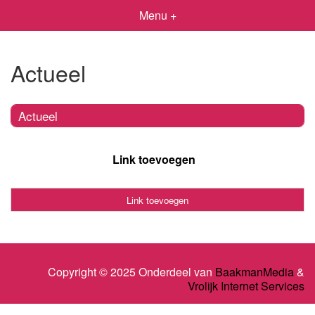
Menu +
Actueel
Actueel
Link toevoegen
Link toevoegen
Copyright © 2025 Onderdeel van
BaakmanMedia
&
Vrolijk Internet Services